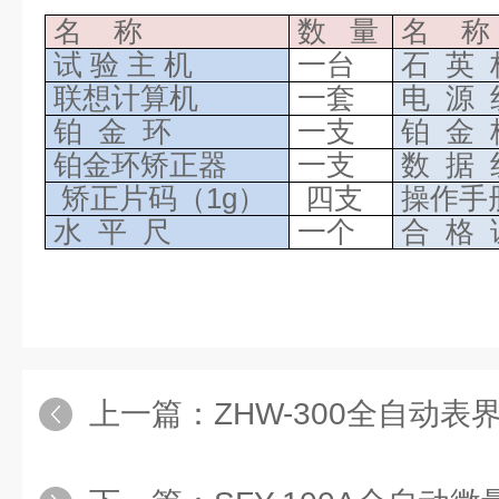
名
称
数
量
名
称
试
验
主
机
一台
石
英
联想计算机
一套
电
源
铂
金
环
一支
铂
金
铂金环矫正器
一支
数
据
矫正片码（
1g）
四支
操作手
水
平
尺
一个
合
格
上一篇：
ZHW-300全自动