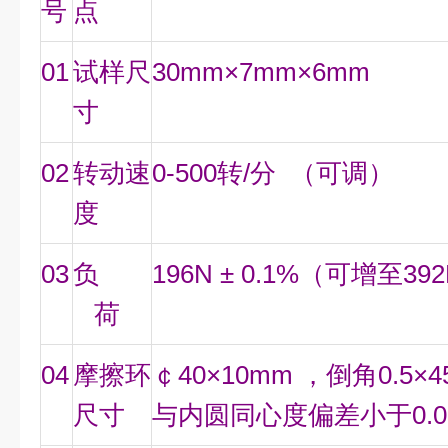
号
点
01
试样尺
30mm×7mm×6mm
寸
02
转动速
0-500转/分 （可调）
度
03
负
196N ± 0.1%（可增至39
荷
04
摩擦环
￠40×10mm ，倒角0.5×
尺寸
与内圆同心度偏差小于0.0