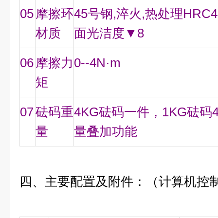
05
摩擦环
45号钢,淬火,热处理HRC4
材质
面光洁度▼8
06
摩擦力
0--4N·m
矩
07
砝码重
4KG砝码一件，1KG砝码
量
量叠加功能
四、主要配置及附件：（计算机控