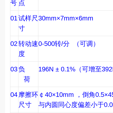
号
点
01
试样尺
30mm×7mm×6mm
寸
02
转动速
0-500转/分 （可调）
度
03
负
196N ± 0.1%（可增至39
荷
04
摩擦环
￠40×10mm ，倒角0.5×
尺寸
与内圆同心度偏差小于0.0