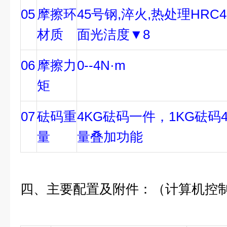
05
摩擦环
45号钢,淬火,热处理HRC4
材质
面光洁度▼8
06
摩擦力
0--4N·m
矩
07
砝码重
4KG砝码一件，1KG砝码
量
量叠加功能
四、主要配置及附件：（计算机控